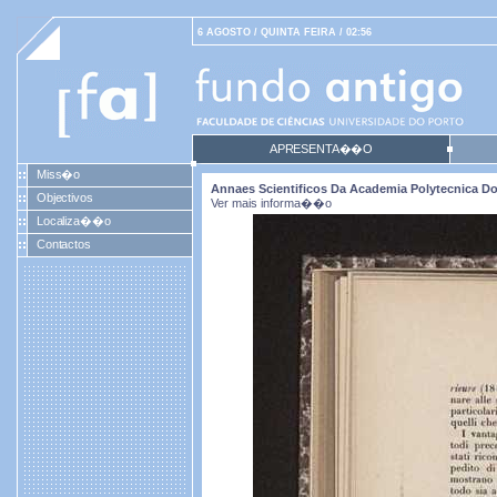
6 AGOSTO / QUINTA FEIRA / 02:56
APRESENTA��O
Miss�o
Annaes Scientificos Da Academia Polytecnica Do P
Objectivos
Ver mais informa��o
Localiza��o
Contactos