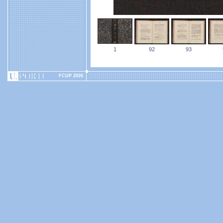
1
92
93
FCUP 2026