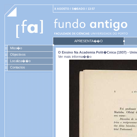
8 AGOSTO / S�BADO / 13:57
APRESENTA��O
Miss�o
O Ensino Na Academia Polit�cnica (1937) - Univ
Objectivos
Ver mais informa��o
Localiza��o
Contactos