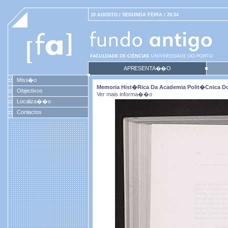
10 AGOSTO / SEGUNDA FEIRA / 20:34
APRESENTA��O
Miss�o
Memoria Hist�rica Da Academia Polit�cnica Do
Objectivos
Ver mais informa��o
Localiza��o
Contactos