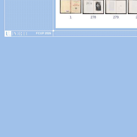
1
278
279
FCUP 2026