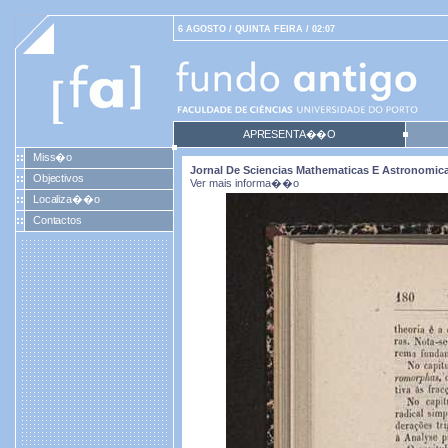
6 AGOSTO / QUINTA FEIRA / 02:07
APRESENTA��O
Miss�o
Jornal De Sciencias Mathematicas E Astronomicas.
Objectivos
Ver mais informa��o
Localiza��o
Contactos