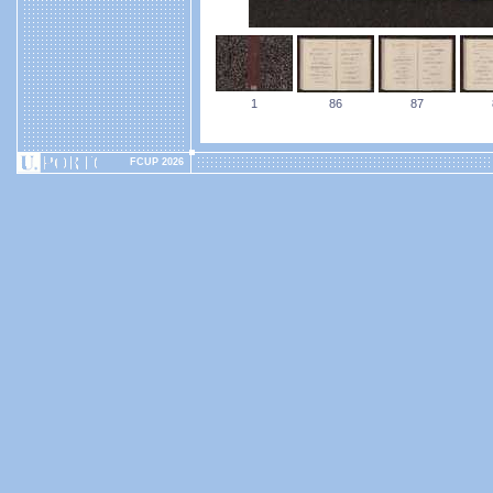
1
86
87
FCUP 2026