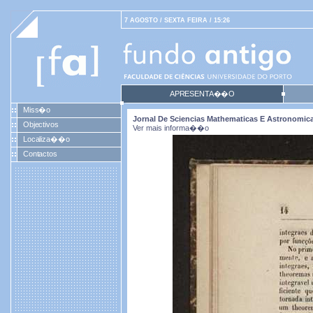
7 AGOSTO / SEXTA FEIRA / 15:26
APRESENTA��O
Miss�o
Jornal De Sciencias Mathematicas E Astronomicas.
Objectivos
Ver mais informa��o
Localiza��o
Contactos