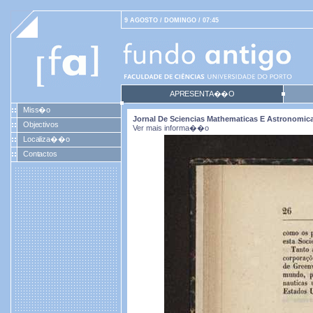
9 AGOSTO / DOMINGO / 07:45
APRESENTA��O
Miss�o
Jornal De Sciencias Mathematicas E Astronomicas.
Objectivos
Ver mais informa��o
Localiza��o
Contactos