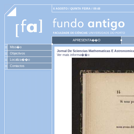
6 AGOSTO / QUINTA FEIRA / 09:48
APRESENTA��O
Miss�o
Jornal De Sciencias Mathematicas E Astronomicas.
Objectivos
Ver mais informa��o
Localiza��o
Contactos