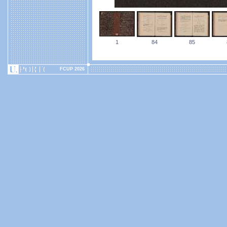
1
84
85
FCUP 2026