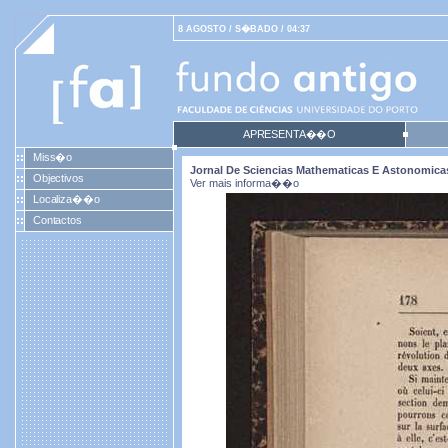
8 AGOSTO / S�BADO / 04:37
APRESENTA��O
Miss�o
Jornal De Sciencias Mathematicas E Astonomicas. 
Objectivos
Ver mais informa��o
Localiza��o
Contactos