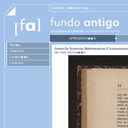
8 AGOSTO / S�BADO / 20:45
APRESENTA��O
Miss�o
Jornal De Sciencias Mathematicas E Astonomicas. 
Objectivos
Ver mais informa��o
Localiza��o
Contactos