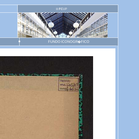
FC
UP
FUNDO ICONOGR�FICO