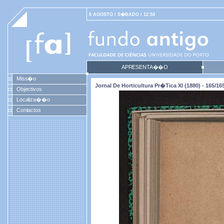
8 AGOSTO / S�BADO / 12:54
APRESENTA��O
Miss�o
Jornal De Horticultura Pr�tica XI (1880) - 165/16
Objectivos
Localiza��o
Contactos