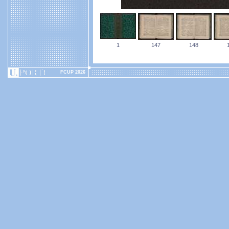
1
147
148
FCUP 2026