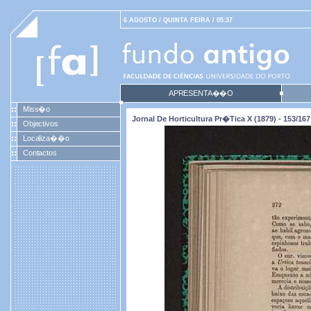
6 AGOSTO / QUINTA FEIRA / 05:37
APRESENTA��O
Miss�o
Jornal De Horticultura Pr�tica X (1879) - 153/167
Objectivos
Localiza��o
Contactos