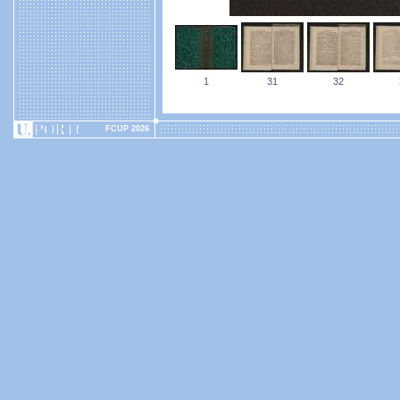
1
31
32
FCUP 2026