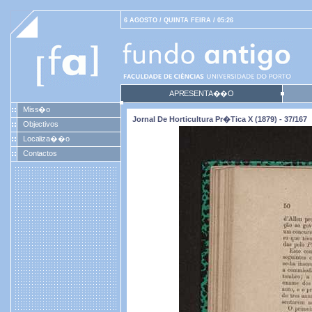
6 AGOSTO / QUINTA FEIRA / 05:26
APRESENTA��O
Miss�o
Jornal De Horticultura Pr�tica X (1879) - 37/167
Objectivos
Localiza��o
Contactos