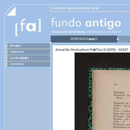
5 AGOSTO / QUARTA FEIRA / 23:44
APRESENTA��O
Miss�o
Jornal De Horticultura Pr�tica X (1879) - 10/167
Objectivos
Localiza��o
Contactos