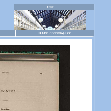
FC
UP
FUNDO ICONOGR�FICO