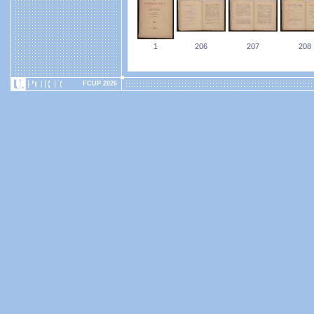
1
206
207
208
FCUP 2026