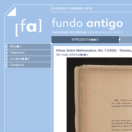
9 AGOSTO / DOMINGO / 09:33
APRESENTA��O
Miss�o
Obras Sobre Mathematica. Vol. 7 (1915) - Teixei
Objectivos
Ver mais informa��o
Localiza��o
Contactos