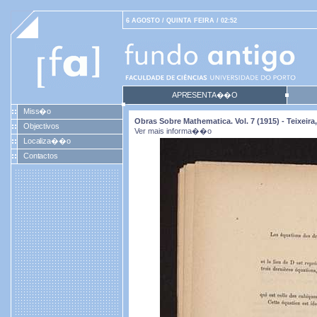
6 AGOSTO / QUINTA FEIRA / 02:52
APRESENTA��O
Miss�o
Obras Sobre Mathematica. Vol. 7 (1915) - Teixei
Objectivos
Ver mais informa��o
Localiza��o
Contactos