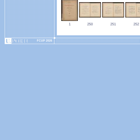
1
250
251
252
FCUP 2026