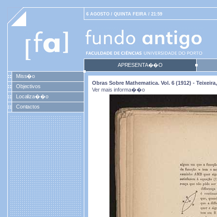
6 AGOSTO / QUINTA FEIRA / 21:59
APRESENTA��O
Miss�o
Obras Sobre Mathematica. Vol. 6 (1912) - Teixei
Objectivos
Ver mais informa��o
Localiza��o
Contactos