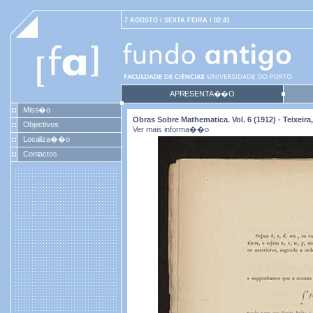
7 AGOSTO / SEXTA FEIRA / 02:41
APRESENTA��O
Miss�o
Obras Sobre Mathematica. Vol. 6 (1912) - Teixei
Objectivos
Ver mais informa��o
Localiza��o
Contactos