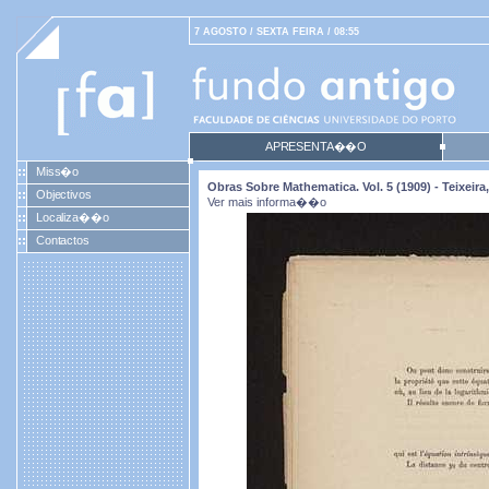
7 AGOSTO / SEXTA FEIRA / 08:55
APRESENTA��O
Miss�o
Obras Sobre Mathematica. Vol. 5 (1909) - Teixei
Objectivos
Ver mais informa��o
Localiza��o
Contactos