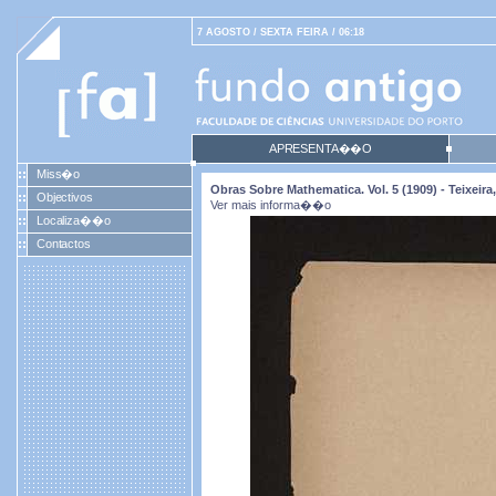
7 AGOSTO / SEXTA FEIRA / 06:18
APRESENTA��O
Miss�o
Obras Sobre Mathematica. Vol. 5 (1909) - Teixei
Objectivos
Ver mais informa��o
Localiza��o
Contactos