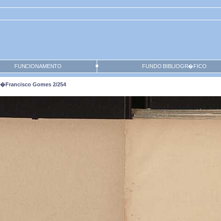
FUNCIONAMENTO
FUNDO BIBLIOGR�FICO
ra,�Francisco Gomes 2/254