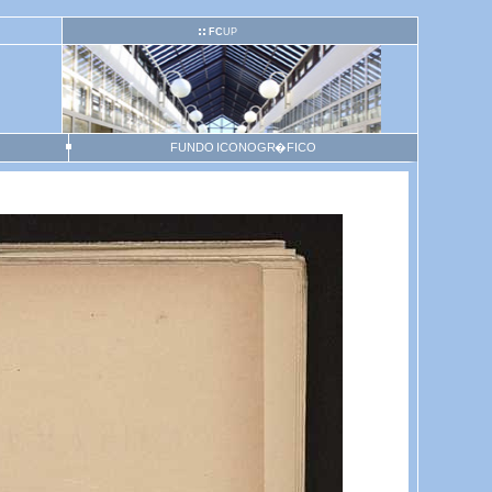
FC
UP
FUNDO ICONOGR�FICO