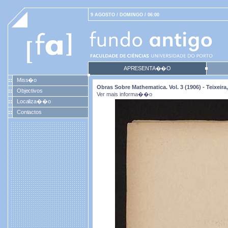
9 AGOSTO / DOMINGO / 06:00
APRESENTA��O
Miss�o
Obras Sobre Mathematica. Vol. 3 (1906) - Teixei
Objectivos
Ver mais informa��o
Localiza��o
Contactos