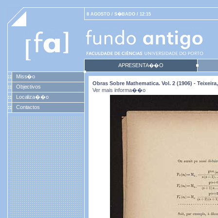
8 AGOSTO / S�BADO / 12:15
APRESENTA��O
Miss�o
Obras Sobre Mathematica. Vol. 2 (1906) - Teixei
Objectivos
Ver mais informa��o
Localiza��o
Contactos