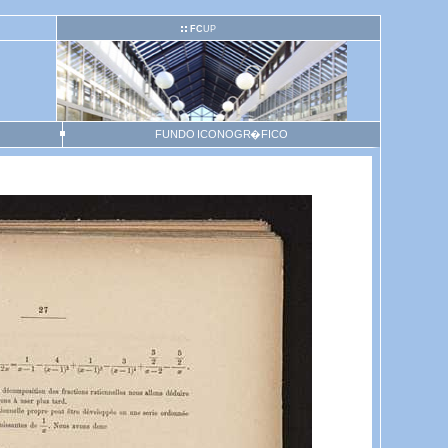
FC
UP
FUNDO ICONOGR�FICO