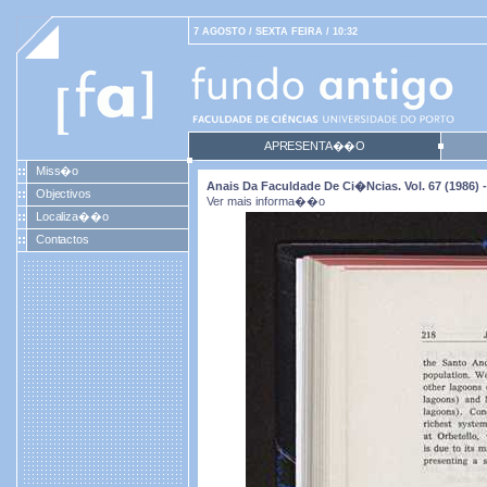
7 AGOSTO / SEXTA FEIRA / 10:32
APRESENTA��O
Miss�o
Anais Da Faculdade De Ci�ncias. Vol. 67 (1986) -
Objectivos
Ver mais informa��o
Localiza��o
Contactos