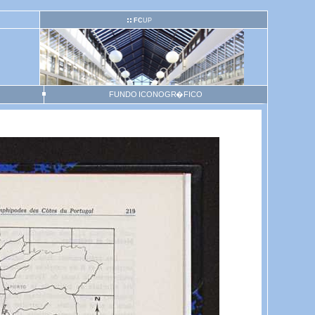
FC
UP
FUNDO ICONOGR�FICO