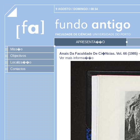
9 AGOSTO / DOMINGO / 08:34
APRESENTA��O
Miss�o
Anais Da Faculdade De Ci�ncias. Vol. 66 (1985) -
Objectivos
Ver mais informa��o
Localiza��o
Contactos