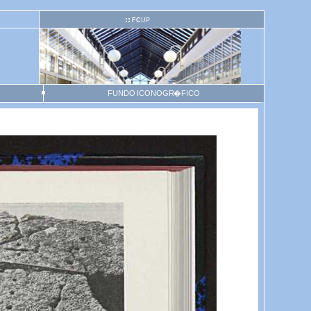
FC
UP
FUNDO ICONOGR�FICO