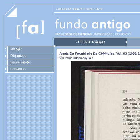
7 AGOSTO / SEXTA FEIRA / 05:37
APRESENTA��O
Miss�o
Anais Da Faculdade De Ci�ncias. Vol. 63 (1981-1
Objectivos
Ver mais informa��o
Localiza��o
Contactos