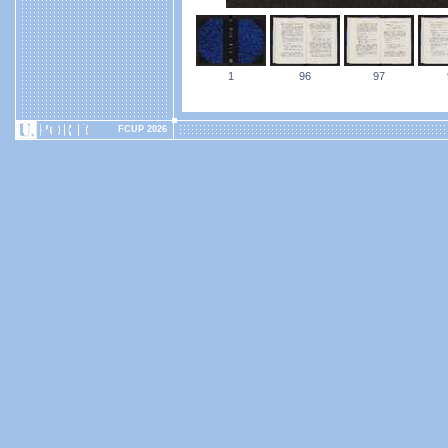
1
96
97
FCUP 2026