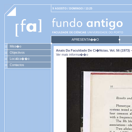
9 AGOSTO / DOMINGO / 13:25
APRESENTA��O
Miss�o
Anais Da Faculdade De Ci�ncias. Vol. 56 (1973) -
Objectivos
Ver mais informa��o
Localiza��o
Contactos