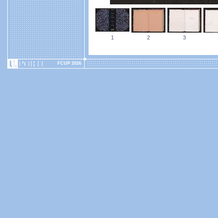
1
2
3
FCUP 2026