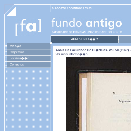
9 AGOSTO / DOMINGO / 05:03
APRESENTA��O
Miss�o
Anais Da Faculdade De Ci�ncias. Vol. 50 (1967) -
Objectivos
Ver mais informa��o
Localiza��o
Contactos