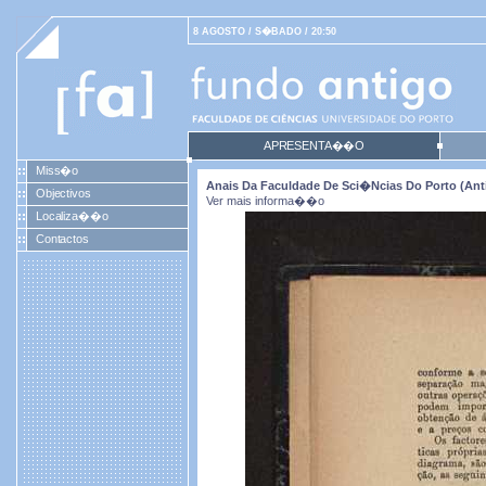
8 AGOSTO / S�BADO / 20:50
APRESENTA��O
Miss�o
Anais Da Faculdade De Sci�ncias Do Porto (antig
Objectivos
Ver mais informa��o
Localiza��o
Contactos