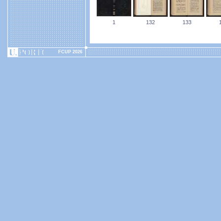
1
132
133
FCUP 2026