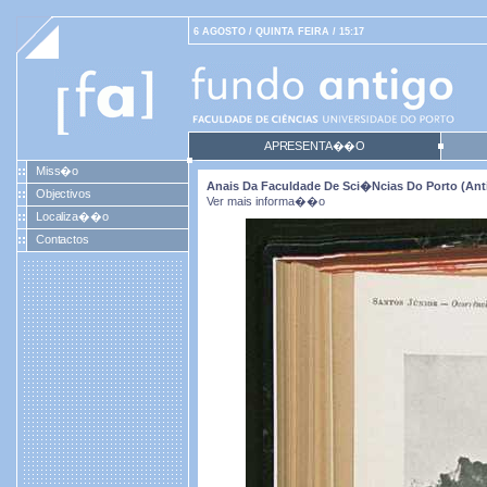
6 AGOSTO / QUINTA FEIRA / 15:17
APRESENTA��O
Miss�o
Anais Da Faculdade De Sci�ncias Do Porto (antig
Objectivos
Ver mais informa��o
Localiza��o
Contactos