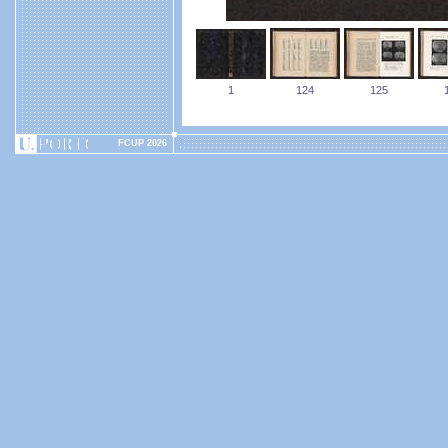
1
124
125
FCUP 2026