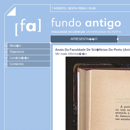
7 AGOSTO / SEXTA FEIRA / 03:49
APRESENTA��O
Miss�o
Anais Da Faculdade De Sci�ncias Do Porto (antig
Objectivos
Ver mais informa��o
Localiza��o
Contactos