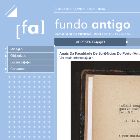
6 AGOSTO / QUINTA FEIRA / 18:54
APRESENTA��O
Miss�o
Anais Da Faculdade De Sci�ncias Do Porto (antig
Objectivos
Ver mais informa��o
Localiza��o
Contactos