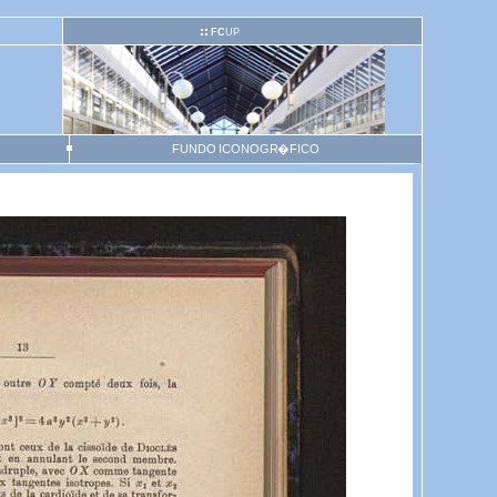
FC
UP
FUNDO ICONOGR�FICO