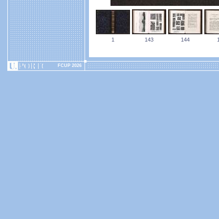
1
143
144
FCUP 2026