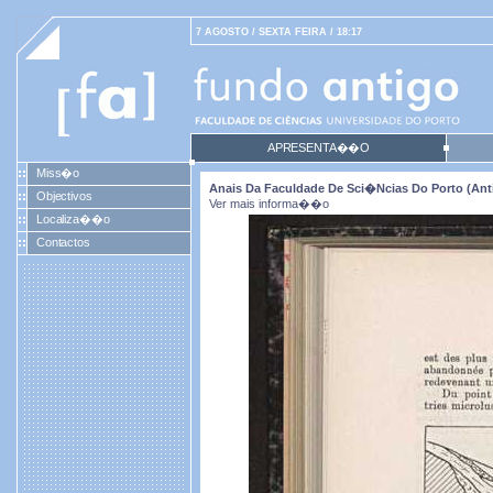
7 AGOSTO / SEXTA FEIRA / 18:17
APRESENTA��O
Miss�o
Anais Da Faculdade De Sci�ncias Do Porto (antig
Objectivos
Ver mais informa��o
Localiza��o
Contactos