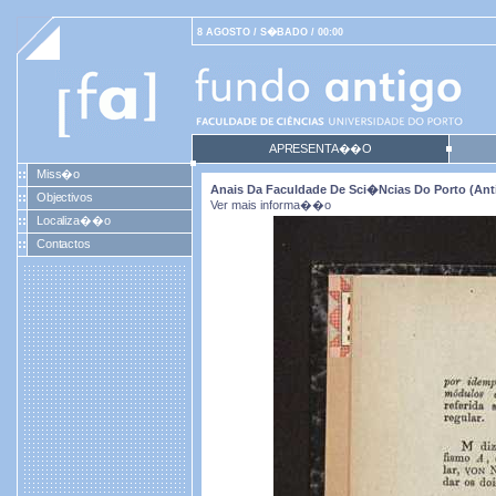
8 AGOSTO / S�BADO / 00:00
APRESENTA��O
Miss�o
Anais Da Faculdade De Sci�ncias Do Porto (antig
Objectivos
Ver mais informa��o
Localiza��o
Contactos