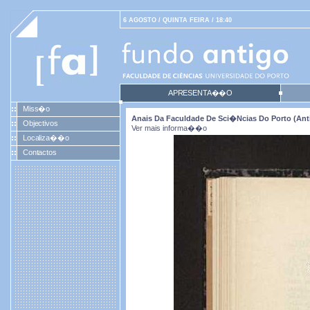
6 AGOSTO / QUINTA FEIRA / 18:40
APRESENTA��O
Miss�o
Anais Da Faculdade De Sci�ncias Do Porto (antig
Objectivos
Ver mais informa��o
Localiza��o
Contactos