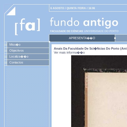
6 AGOSTO / QUINTA FEIRA / 16:06
APRESENTA��O
Miss�o
Anais Da Faculdade De Sci�ncias Do Porto (antig
Objectivos
Ver mais informa��o
Localiza��o
Contactos