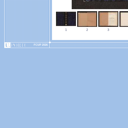
1
2
3
FCUP 2026