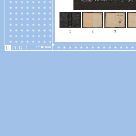
1
2
3
FCUP 2026