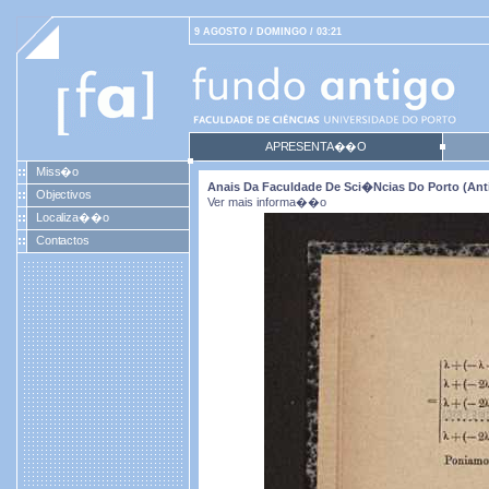
9 AGOSTO / DOMINGO / 03:21
APRESENTA��O
Miss�o
Anais Da Faculdade De Sci�ncias Do Porto (antig
Objectivos
Ver mais informa��o
Localiza��o
Contactos