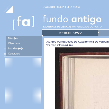
7 AGOSTO / SEXTA FEIRA / 12:57
APRESENTA��O
Miss�o
Jazigos Portugueses De Cassiterite E De Volfra
Objectivos
Ver mais informa��o
Localiza��o
Contactos