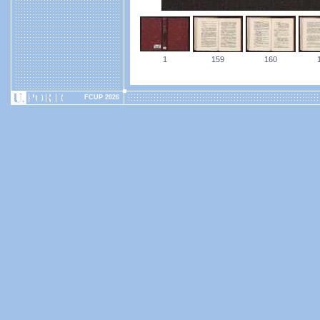
1
159
160
FCUP 2026