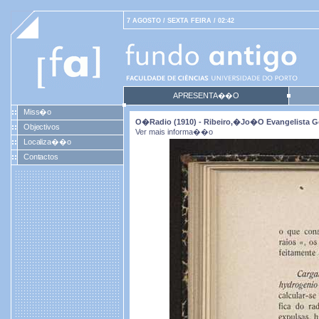
7 AGOSTO / SEXTA FEIRA / 02:42
APRESENTA��O
Miss�o
O�radio (1910) - Ribeiro,�Jo�o Evangelista G
Objectivos
Ver mais informa��o
Localiza��o
Contactos