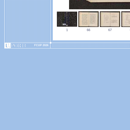
1
66
67
FCUP 2026