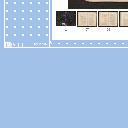
1
57
58
FCUP 2026