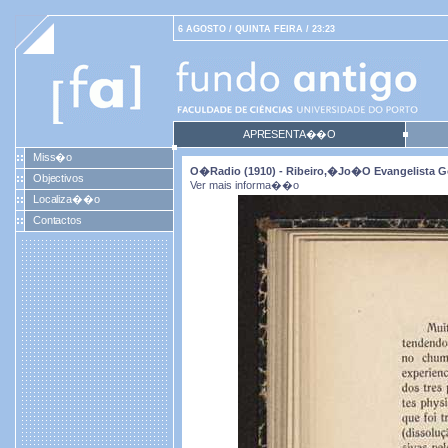
6 AGOSTO / QUINTA FEIRA / 23:23
APRESENTA��O
Miss�o
O�radio (1910) - Ribeiro,�Jo�o Evangelista G
Objectivos
Ver mais informa��o
Localiza��o
Contactos