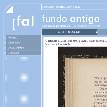
6 AGOSTO / QUINTA FEIRA / 13:50
APRESENTA��O
Miss�o
O�radio (1910) - Ribeiro,�Jo�o Evangelista G
Objectivos
Ver mais informa��o
Localiza��o
Contactos