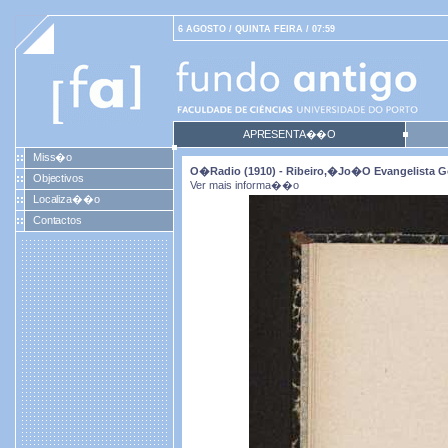
6 AGOSTO / QUINTA FEIRA / 07:59
APRESENTA��O
Miss�o
O�radio (1910) - Ribeiro,�Jo�o Evangelista G
Objectivos
Ver mais informa��o
Localiza��o
Contactos