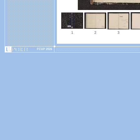
1
2
3
FCUP 2026