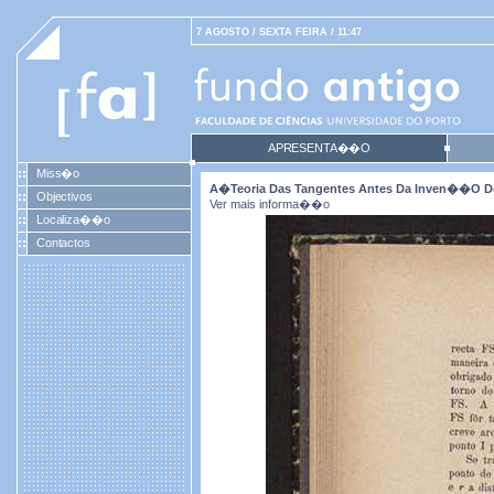
7 AGOSTO / SEXTA FEIRA / 11:47
APRESENTA��O
Miss�o
A�teoria Das Tangentes Antes Da Inven��o Do
Objectivos
Ver mais informa��o
Localiza��o
Contactos