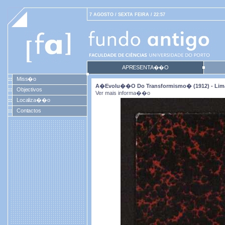
7 AGOSTO / SEXTA FEIRA / 22:57
APRESENTA��O
Miss�o
A�evolu��o Do Transformismo� (1912) - Lim
Objectivos
Ver mais informa��o
Localiza��o
Contactos