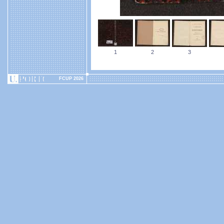
1
2
3
FCUP 2026