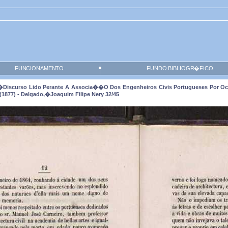
FUNCIONAMENTO
FUNDO BIBLIOGR�FICO
�discurso Lido Perante A Associa��o Dos Engenheiros Civis Portugueses Por Oc
877) - Delgado,�Joaquim Filipe Nery 32/45