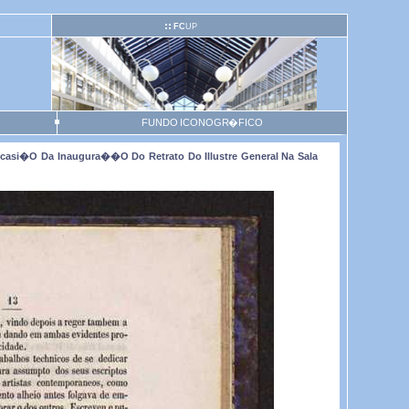
FC
UP
FUNDO ICONOGR�FICO
casi�o Da Inaugura��o Do Retrato Do Illustre General Na Sala