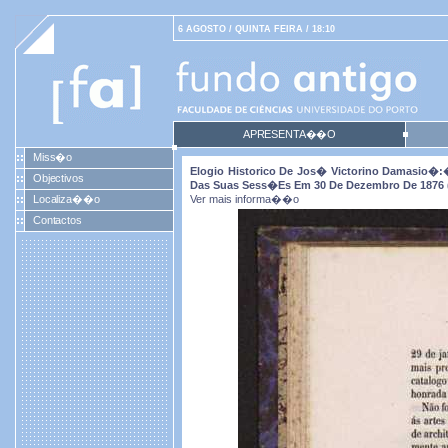
6 AGOSTO / QUINTA FEIRA / 18:10
APRESENTA��O
Miss�o
Elogio Historico De Jos� Victorino Damasio�:
Objectivos
Das Suas Sess�es Em 30 De Dezembro De 1876 (1
Localiza��o
Ver mais informa��o
Contactos