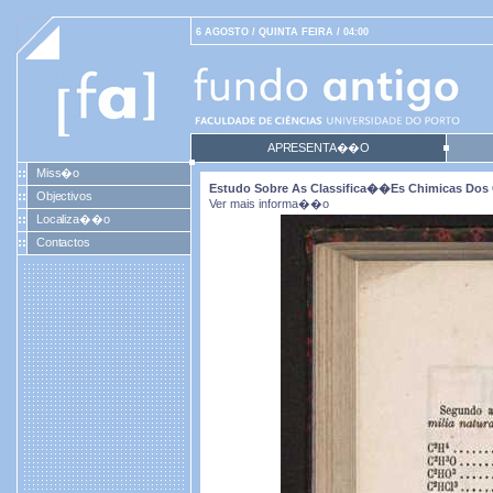
6 AGOSTO / QUINTA FEIRA / 04:00
APRESENTA��O
Miss�o
Estudo Sobre As Classifica��es Chimicas Dos 
Objectivos
Ver mais informa��o
Localiza��o
Contactos