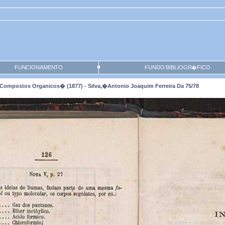
FUNCIONAMENTO
FUNDO BIBLIOGR�FICO
Compostos Organicos� (1877) - Silva,�Antonio Joaquim Ferreira Da 75/78