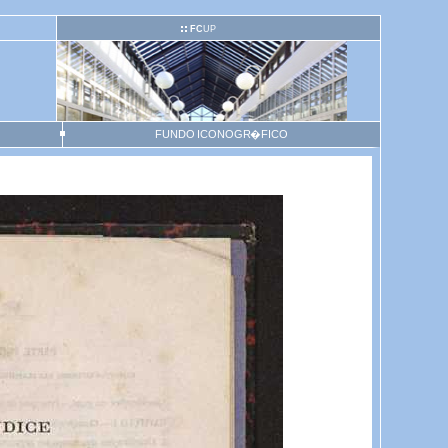
FC
UP
FUNDO ICONOGR�FICO