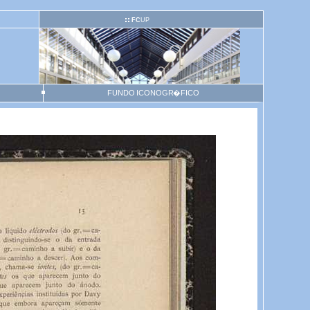
FC
UP
FUNDO ICONOGR�FICO