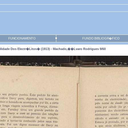
FUNCIONAMENTO
FUNDO BIBLIOGR�FICO
ilidade Dos Electr�litos� (1913) - Machado,��lvaro Rodrigues 9/60