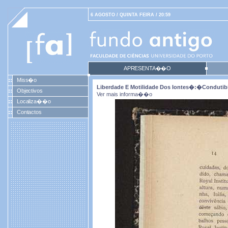
6 AGOSTO / QUINTA FEIRA / 20:59
APRESENTA��O
Miss�o
Liberdade E Motilidade Dos Iontes�:�condutib
Objectivos
Ver mais informa��o
Localiza��o
Contactos