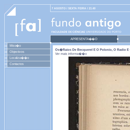
7 AGOSTO / SEXTA FEIRA / 21:40
APRESENTA��O
Miss�o
Os�raios De Becquerel E O Polonio, O Radio E O
Objectivos
Ver mais informa��o
Localiza��o
Contactos