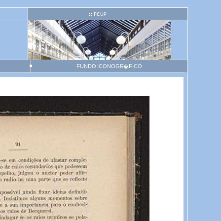
FC
UP
FUNDO ICONOGR�FICO