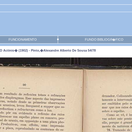
FUNCIONAMENTO
FUNDO BIBLIOGR�FICO
 Actinio� (1902) - Pinto,�Alexandre Alberto De Sousa 54/78