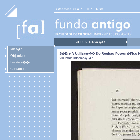
7 AGOSTO / SEXTA FEIRA / 17:40
APRESENTA��O
Miss�o
S�bre A Utiliza��o Do Registo Fotogr�fico N
Objectivos
Ver mais informa��o
Localiza��o
Contactos