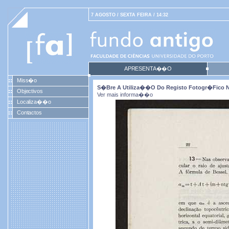
7 AGOSTO / SEXTA FEIRA / 14:32
APRESENTA��O
Miss�o
S�bre A Utiliza��o Do Registo Fotogr�fico N
Objectivos
Ver mais informa��o
Localiza��o
Contactos