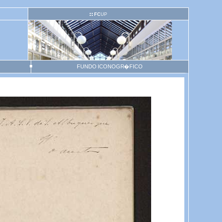
FC
UP
FUNDO ICONOGR�FICO