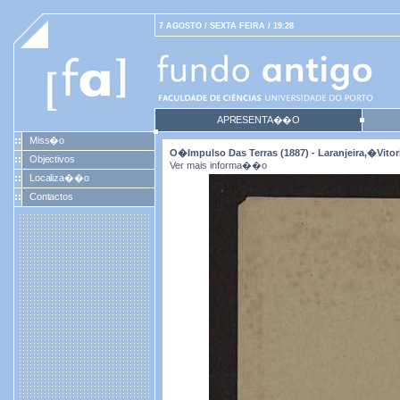
7 AGOSTO / SEXTA FEIRA / 19:28
APRESENTA��O
Miss�o
O�impulso Das Terras (1887) - Laranjeira,�Vitori
Objectivos
Ver mais informa��o
Localiza��o
Contactos