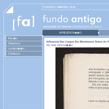
8 AGOSTO / S�BADO / 12:22
APRESENTA��O
Miss�o
Influencia Das Cargas Em Movimento Sobre As Vi
Objectivos
Ver mais informa��o
Localiza��o
Contactos